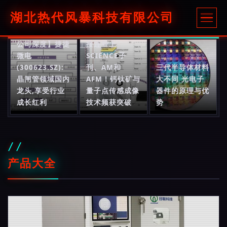
湖北热代风暴科技有限公司
【光大中小盘|
公司深度】捷捷
接连登上
微电
SCIENCE子
(300623.SZ):
刊、AM和
三代半导体材料
晶闸管领域国内
AFM！钙钛矿与
大不同 光电子
龙头,享受行业
量子点传感成像
器件的原理与优
成长红利
技术频获突破
势
产品大全