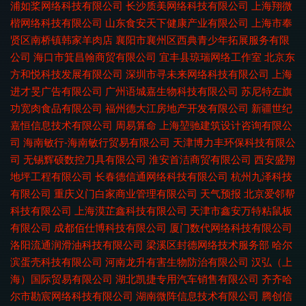
浦如桨网络科技有限公司
长沙质美网络科技有限公司
上海翔微
楷网络科技有限公司
山东食安天下健康产业有限公司
上海市奉
贤区南桥镇韩家羊肉店
襄阳市襄州区西典青少年拓展服务有限
公司
海口市箕昌翰商贸有限公司
宜丰县琼瑞网络工作室
北京东
方和悦科技发展有限公司
深圳市寻未来网络科技有限公司
上海
进才旻广告有限公司
广州语城嘉生物科技有限公司
苏尼特左旗
功宽肉食品有限公司
福州德大江房地产开发有限公司
新疆世纪
嘉恒信息技术有限公司
周易算命
上海堃驰建筑设计咨询有限公
司
海南敏行-海南敏行贸易有限公司
天津博力丰环保科技有限公
司
无锡辉硕数控刀具有限公司
淮安首洁商贸有限公司
西安盛翔
地坪工程有限公司
长春德信通网络科技有限公司
杭州九泽科技
有限公司
重庆义门白家商业管理有限公司
天气预报
北京爱邻帮
科技有限公司
上海漠芷鑫科技有限公司
天津市鑫安万特粘鼠板
有限公司
成都佰仕博科技有限公司
厦门数代网络科技有限公司
洛阳流通润滑油科技有限公司
梁溪区封德网络技术服务部
哈尔
滨蛋壳科技有限公司
河南龙升有害生物防治有限公司
汉弘（上
海）国际贸易有限公司
湖北凯捷专用汽车销售有限公司
齐齐哈
尔市勘宸网络科技有限公司
湖南微阵信息技术有限公司
腾创信