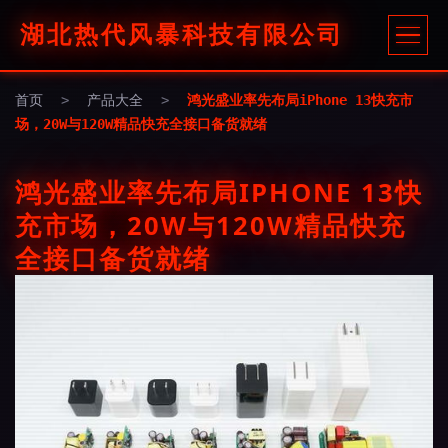
湖北热代风暴科技有限公司
首页
>
产品大全
>
鸿光盛业率先布局iPhone 13快充市
场，20W与120W精品快充全接口备货就绪
鸿光盛业率先布局IPHONE 13快
充市场，20W与120W精品快充
全接口备货就绪