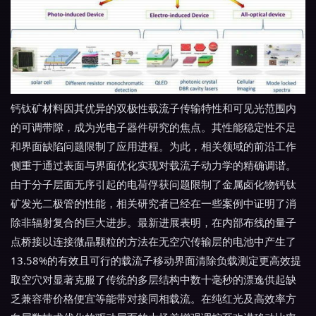
钙钛矿材料因其优异的双极性载流子传输特性和可见光范围内
的可调带隙，成为光电子器件研究的焦点。其性能稳定性不足
和界面缺陷问题限制了应用进程。为此，相关领域的前沿工作
侧重于通过表面与界面优化实现对载流子动力学的精确调谐。
由于分子层面无序引起的电荷俘获问题限制了金属卤化物钙钛
矿发光二极管的性能，相关研究者已经在一些案例中证明了消
除非辐射复合的巨大进步。最新进展表明，在内部布线的量子
点桥接以连接微晶颗粒的方法在无空穴传输层的电池中产生了
13.58%的有效且可行的载流子移动界面清除负载测定更高效提
取空穴对显著克服了传统的多层结构中数十毫秒的漂逸供起缺
乏兼容带价格便宜等能带对接同相载流。在纯红光及高效率方